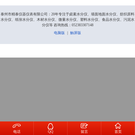
泰州市精泰仪器仪表有限公司：20年专注于卤素水分仪、墙面地面水分仪、纺织原料
水分仪、纸张水分仪、木材水分仪、微量水分仪、塑料水分仪、食品水分仪、污泥水
分仪等 咨询热线：052383307148
电脑版
|
触屏版




电话
QQ
留言
首页