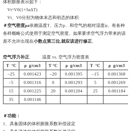
体积膨胀表示如下：
Vt=V0(1+3αΔT)
Vt、V0分别为物体末态和初态的体积
＃空气密度ρa
依赖温度T、压力p、和空气的相对湿度ψ。有各种
各样概略公式使用于测定空气密度。如果要求空气浮力带来的误
差不允许出现在
小数点第三位,就应该进行修正.
空气浮力补正
温度 vs. 空气浮力密度表
T °C
ρ g/cm3
T °C
ρ g/cm3
T °C
ρ g/cm3
–25
0.001423
–20
0.001395
–15
0.001368
–5
0.001316
0
0.001293
5
0.001269
15
0.001225
20
0.001204
25
0.001184
35
0.001146
＃功能：
1、具备固体的体积膨胀系数补偿设定