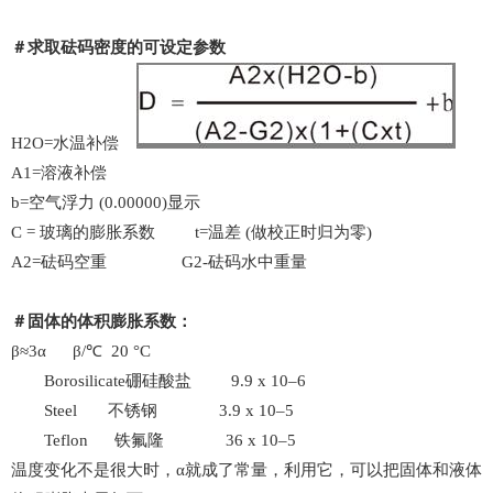
＃求取砝码密度的可设定参数
H2O=水温补偿
A1=溶液补偿
b=空气浮力 (0.00000)显示
C = 玻璃的膨胀系数 t=温差 (做校正时归为零)
A2=砝码空重 G2-砝码水中重量
＃固体的体积膨胀系数：
β≈3α β/℃ 20 °C
Borosilicate硼硅酸盐 9.9 x 10–6
Steel 不锈钢 3.9 x 10–5
Teflon 铁氟隆 36 x 10–5
温度变化不是很大时，α就成了常量，利用它，可以把固体和液体