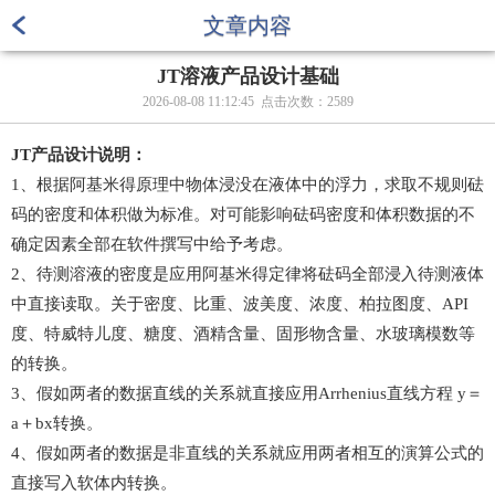
文章内容
JT溶液产品设计基础
2026-08-08 11:12:45 点击次数：
2589
JT产品设计说明：
1、根据阿基米得原理中物体浸没在液体中的浮力，求取不规则砝
码的密度和体积做为标准。对可能影响砝码密度和体积数据的不
确定因素全部在软件撰写中给予考虑。
2、待测溶液的密度是应用阿基米得定律将砝码全部浸入待测液体
中直接读取。关于密度、比重、波美度、浓度、柏拉图度、API
度、特威特儿度、糖度、酒精含量、固形物含量、水玻璃模数等
的转换。
3、假如两者的数据直线的关系就直接应用Arrhenius直线方程 y＝
a＋bx转换。
4、假如两者的数据是非直线的关系就应用两者相互的演算公式的
直接写入软体内转换。